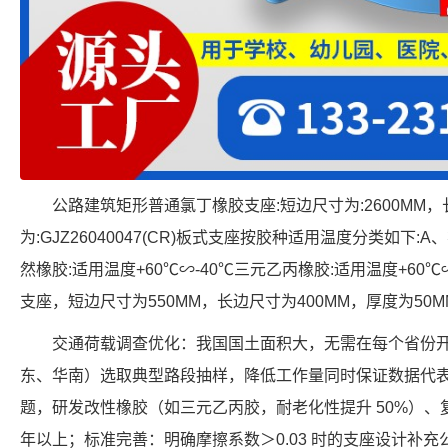
公路建筑矩形普通氯丁橡胶支座:短边尺寸为:2600MM，
为:GJZ26040047(CR)板式支座按胶种适用温度分类如下:A
然橡胶:适用温度+60℃∽-40℃三元乙丙橡胶:适用温度+60
支座，短边尺寸为550MM，长边尺寸为400MM，厚度为50MM，表
交通荷载调查优化：我国国土面积大，无需在每个省份
东、华南）选取典型路段抽样，降低工作量同时保证数据代
题，研发改性橡胶（如三元乙丙胶，耐老化性提升 50%）、
年以上；标准完善：明确摩擦系数＞0.03 时的支座设计补