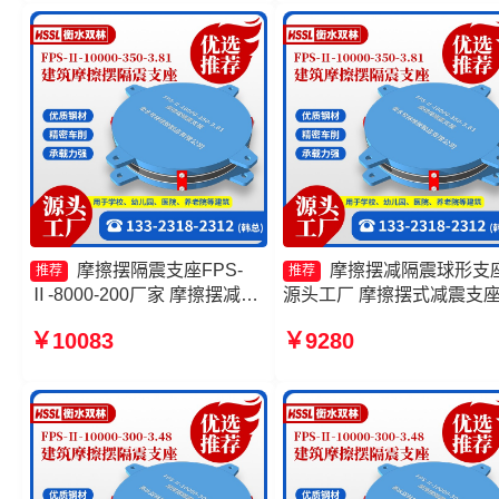
型支座生产厂家
摩擦摆隔震支座FPS-
摩擦摆减隔震球形支
推荐
推荐
Ⅱ-8000-200厂家 摩擦摆减隔
源头工厂 摩擦摆式减震支
震支座价格 建筑摩擦摆减隔震
产厂家 摩擦摆隔震支座FPSI
￥10083
￥9280
支座源头工厂 FPS隔震支座
6000-350-3.81生产厂家 摩
摆式橡胶隔震支座厂家