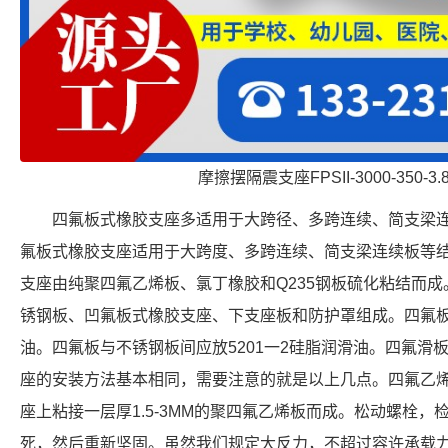
摩擦摆隔震支座FPSII-3000-350-3
四氟板式橡胶支座多适用于大跨径、多跨连续、简支梁
氟板式橡胶支座适用于大跨度、多跨连续、简支梁连续板等
支座由纯聚四氟乙烯板、氯丁橡胶和Q235钢板硫化粘结而
锈钢板、凹氟板式橡胶支座、下支座板和防护罩组成。四氟板与
油。四氟板与不锈钢板间应放5201一2硅脂润滑油。四氟滑
座的安装方法基本相同，需要注意的就是以上几点。四氟乙
座上粘接一层厚1.5-3MM的聚四氟乙烯板而成。松动螺栓
死，然后重新坚固。虽然我们规定大反力，不超过容许承载力