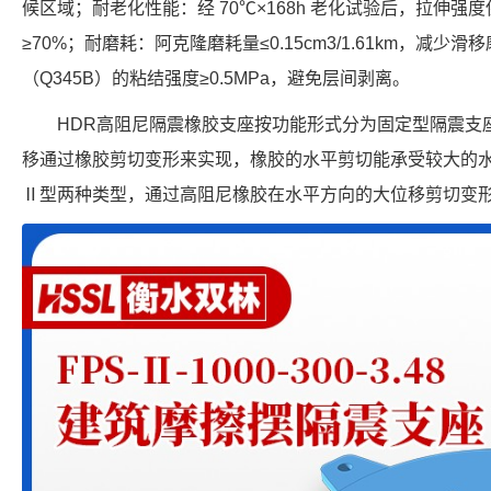
候区域；耐老化性能：经 70℃×168h 老化试验后，拉伸强
≥70%；耐磨耗：阿克隆磨耗量≤0.15cm3/1.61km，减
（Q345B）的粘结强度≥0.5MPa，避免层间剥离。
HDR高阻尼隔震橡胶支座按功能形式分为固定型隔震支
移通过橡胶剪切变形来实现，橡胶的水平剪切能承受较大的
Ⅱ型两种类型，通过高阻尼橡胶在水平方向的大位移剪切变