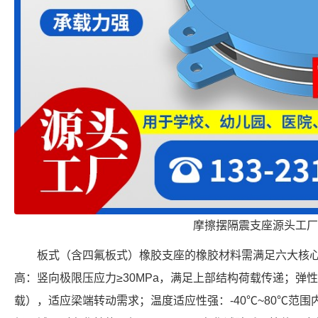
摩擦摆隔震支座源头工厂
板式（含四氟板式）橡胶支座的橡胶材料需满足六大核
高：竖向极限压应力≥30MPa，满足上部结构荷载传递；弹性优
载），适应梁端转动需求；温度适应性强：-40℃~80℃范围