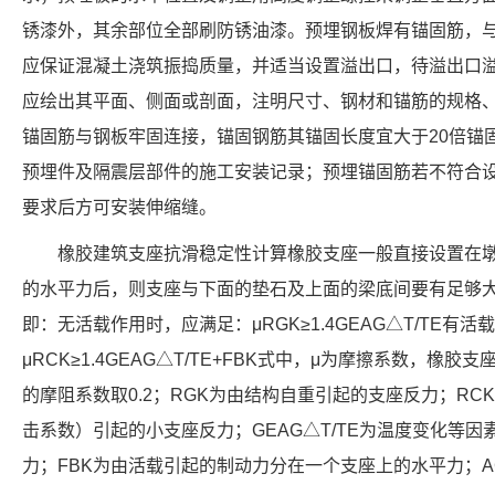
锈漆外，其余部位全部刷防锈油漆。预埋钢板焊有锚固筋，
应保证混凝土浇筑振捣质量，并适当设置溢出口，待溢出口
应绘出其平面、侧面或剖面，注明尺寸、钢材和锚筋的规格
锚固筋与钢板牢固连接，锚固钢筋其锚固长度宜大于20倍锚固
预埋件及隔震层部件的施工安装记录；预埋锚固筋若不符合
要求后方可安装伸缩缝。
橡胶建筑支座抗滑稳定性计算橡胶支座一般直接设置在
的水平力后，则支座与下面的垫石及上面的梁底间要有足够
即：无活载作用时，应满足：μRGK≥1.4GEAG△T/TE有
μRCK≥1.4GEAG△T/TE+FBK式中，μ为摩擦系数，橡
的摩阻系数取0.2；RGK为由结构自重引起的支座反力；R
击系数）引起的小支座反力；GEAG△T/TE为温度变化等
力；FBK为由活载引起的制动力分在一个支座上的水平力；