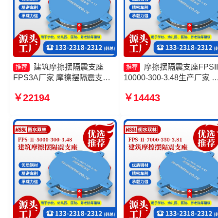
建筑摩擦摆隔震支座
摩擦摆隔震支座FPSII
推荐
推荐
FPS3A厂家 摩擦摆隔震支座
10000-300-3.48生产厂家 
FPS-Ⅱ-2000-400-3.81生产厂
擦摆隔震支座FPSII-5000-
￥22194
￥14443
家 摩擦隔震支座源头工厂 建
400-4.11厂家 建筑摩擦摆
筑摩擦摆隔隔震支座一个多少
支座FPS3A源头工厂 摩擦
钱
支座-15.0ZX支座的价格