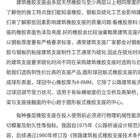
建筑橡胶支座由多层天然橡胶与至少两层以上相同厚度的
了解他的做工特点我们能知道橡胶，钢板及硫化工艺会影响
们来了解那些因素影响建筑橡胶支座的质量问题:看橡胶原料
座的橡胶表面色泽及亮度.好的橡胶会比较油量黝黑建筑支座
以钢板厚度要有严格要求标准，通常建筑支座厂家都会对钢
胶与钢板的粘接建筑支座制作工艺通常为硫化.因此在硫化时
的建筑支座要求硫化时间不同在采购建筑橡胶支座时选购与
助我们选购到性价比高的支座产品.圆形球冠板式橡胶支座的
成球形表面，球冠中心橡胶厚为4-8MM，它除了公路建筑
过球冠调节受力状况，适用于有纵横坡度的立交桥及高架桥，
梁与支座接触面的中心趋于圆形板式橡胶支座的中心。
每种叠层橡胶支座在投入使用前必须进行物理机械性能
切模量及耐久性等指标。我国自1975年《公路桥涵设计规
容，后续通过1980年修订及《铁路建筑板式橡胶支座技术条件》