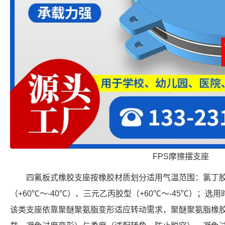
FPS摩擦摆支座
四氟板式橡胶支座按橡胶材质划分适用气温范围：氯丁胶型
（+60℃～-40℃）、三元乙丙胶型（+60℃～-45℃）；选
该类支座依靠聚醚聚氨脂变形适应转动需求，聚醚聚氨脂橡