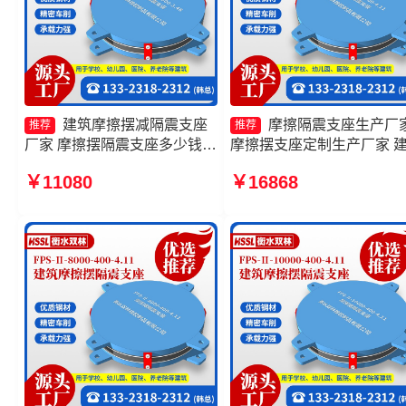
建筑摩擦摆减隔震支座
摩擦隔震支座生产厂
推荐
推荐
厂家 摩擦摆隔震支座多少钱
摩擦摆支座定制生产厂家 
摩擦摆隔震支座FPSII-4000-
摩擦摆减隔震支座 摩擦摆
￥11080
￥16868
350-3.81厂家 摩擦支座生产厂
震支座FJZQZ9000GD生产
家
家