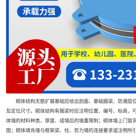
砌体结构无筋扩展基础应绘出剖面、基础圈梁、防潮层
及定位尺寸。砌体结构有圈梁时应注明位置、编号、标高，
体墙的材料种类、厚度、成墙后的墙重限制；砌体墙上门窗
图；砌体填充墙与框架梁、柱、剪力墙的连接要求或注明所