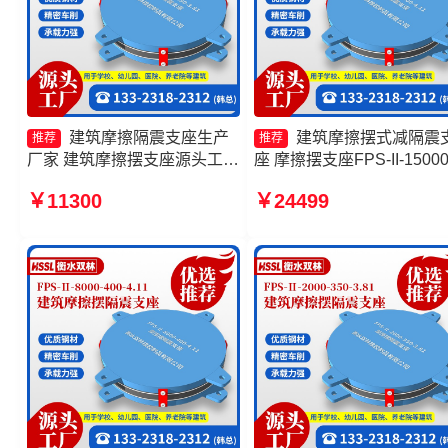
建筑摩擦隔震支座生产
建筑摩擦摆式减隔震
推荐
推荐
厂家 建筑摩擦摆支座源头工厂
座 摩擦摆支座FPS-II-1500
10000KN摩擦摆隔震支座 摩
家 摩擦摆支座JZQZ-1500
￥11300
￥24499
擦摆减隔震型支座价格
头工厂 建筑摩擦摆支座生
家