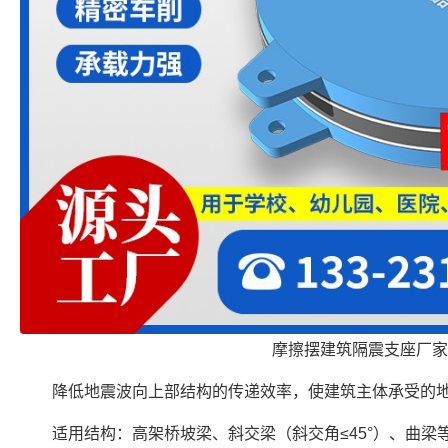
摩擦摆建筑隔震支座厂家
降低地震波向上部结构的传递效率，使建筑主体承受的
适用结构：高架桥坡梁、斜交梁（斜交角≤45°）、曲