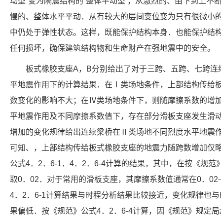
动型”变为隔震结构的“整体平动型’，从激烈的、由下到上不
慢的、整体水平平动．从有较大的层间变位变为只有很微小
中仍处于弹性状态。这样，既能保护结构本身．也能保护结
任何损坏，确保建筑结构物和生命财产在强地震中的安全。
板式橡胶支座A，B分别给出了对于三跨、五跨、七跨连
平地震作用下的计算结果．在Ⅰ类场地条件，上部结构传给
数变化的影响不大；在Ⅳ类场地条件下，则随摩擦系数的增
平地震作用及不同摩擦系数值下，存在部分滑板支座发生滑
增加的变化规律给出连续梁桥在Ⅱ类场地不同烈度水平地震作
可知、，上部结构传给板式橡胶支座的地震力随跨数增加仅
公式4．2．6-1．4．2．6-4计算的结果，其中，在按《规范
取0．02．对于常用的滑板支座，其摩擦系数值通常在0．02
4．2．6-1计算结果与时程分析结果比较接近，变化规律也
果偏低．按《规范》公式4．2．6-4计算，因《规范》规定局≥0