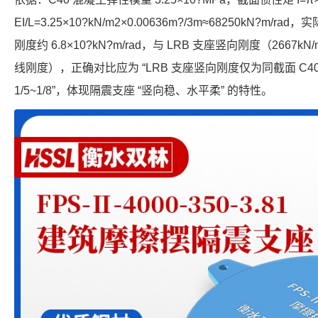
EI/L=3.25×10?kN/m2×0.00636m?/3m≈68250kN?m/ra
刚度约 6.8×10?kN?m/rad，与 LRB 支座竖向刚度（266
线刚度），正确对比应为 “LRB 支座竖向刚度仅为同截面 C40
1/5~1/8”，体现隔震支座 “竖向稳、水平柔” 的特性。