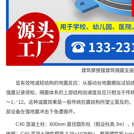
建筑摩擦摆建筑隔震支座
显有效地减轻结构的地震反应：从振动台地震模拟试验
强震记录得知，隔震体系的上部结构加速度反应只相当于传统结
～1／12。这种减震效果是一般传统抗震结构所望尘莫及的
部设备在强地震冲击下免遭毁坏。
C40 混凝土柱：600mm 直径圆形柱（假设柱高 3m），线
依据：C40 混凝土弹性模量 3.25×10?MPa，截面惯性矩 I=π×(0