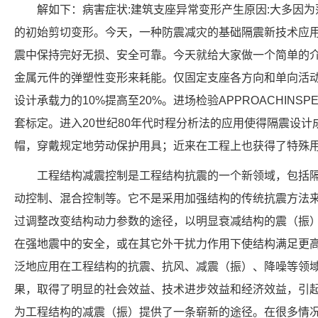
解如下：病害症状:建筑支座异常变形产生原因:大多因
的初始剪切变形。今天，一种防震减灾的基础隔震新技术应
震中保持完好无损、安全可靠。今天就给大家做一个简单的
金属元件的弹塑性变形来耗能。仅固定支座各方向和单向活
设计承载力的10%提高至20%。进场检验APPROACHINS
套标定。进入20世纪80年代时程分析法的应用使得隔震设
帽，穿戴规定地劳动保护用具；近来在工程上也获得了特殊
工程结构减震控制是工程结构抗震的一个新领域，包括
动控制、混合控制等。它不是采用加强结构的传统抗震方法
过调整改变结构动力参数的途径，以明显衰减结构的震（振
在强地震中的安全，或在其它外干扰力作用下使结构满足更
泛地应用在工程结构的抗震、抗风、减震（振）、降噪等领
果，取得了明显的社会效益、技术进步效益和经济效益，引
为工程结构的减震（振）提供了一条崭新的途径。在很多情