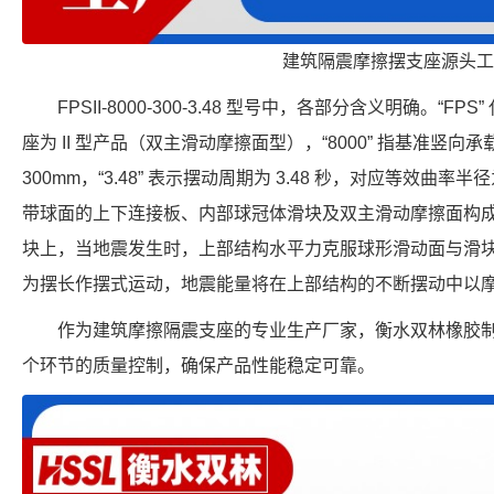
建筑隔震摩擦摆支座源头工
FPSII-8000-300-3.48 型号中，各部分含义明确。“FP
座为 II 型产品（双主滑动摩擦面型），“8000” 指基准竖向承载力
300mm，“3.48” 表示摆动周期为 3.48 秒，对应等效曲率半
带球面的上下连接板、内部球冠体滑块及双主滑动摩擦面构
块上，当地震发生时，上部结构水平力克服球形滑动面与滑
为摆长作摆式运动，地震能量将在上部结构的不断摆动中以
作为建筑摩擦隔震支座的专业生产厂家，衡水双林橡胶
个环节的质量控制，确保产品性能稳定可靠。