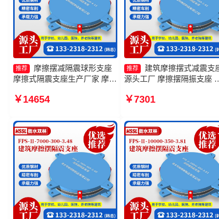
摩擦摆减隔震球形支座
建筑摩擦摆式减震支
推荐
推荐
摩擦式隔震支座生产厂家 摩擦
源头工厂 摩擦摆隔振支座 
摆式橡胶隔震支座源头工厂 建
擦摆隔震支座FPSII-5000-
￥14654
￥7301
筑摩擦摆隔震支座FPS3A源头
350-3.81厂家 建筑摩擦摆
工厂
隔震支座厂家