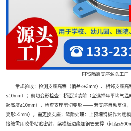
FPS隔震支座源头工厂
常规验收：检测支座高程（偏差≤±3mm）、相邻支座高
≤10mm）；剪切变形检查：桥面铺装前（宜选择年平均气
起高度≤10mm），检查支座剪切变形 —— 若支座自动复
变形≥5mm），需更换支座；缝隙处理：上预埋钢板作为底
接缝需用胶带粘贴密封，梁模板边缘加钢管支撑（间距≤500