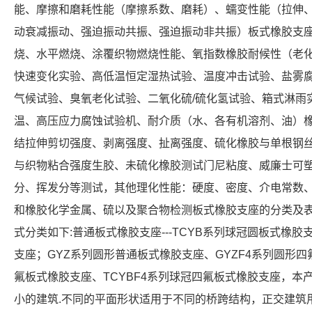
能、摩擦和磨耗性能（摩擦系数、磨耗）、蠕变性能（拉伸
动衰减振动、强迫振动共振、强迫振动非共振）板式橡胶支
烧、水平燃烧、涂覆织物燃烧性能、氧指数橡胶耐候性（老
快速变化实验、高低温恒定湿热试验、温度冲击试验、盐雾
气候试验、臭氧老化试验、二氧化硫/硫化氢试验、箱式淋雨
温、高压应力腐蚀试验机、耐介质（水、各有机溶剂、油）
结拉伸剪切强度、剥离强度、扯离强度、硫化橡胶与单根钢
与织物粘合强度生胶、未硫化橡胶测试门尼粘度、威廉士可
分、挥发分等测试，其他理化性能：硬度、密度、介电常数
和橡胶化学金属、硫以及聚合物检测板式橡胶支座的分类及
式分类如下:普通板式橡胶支座---TCYB系列球冠圆板式橡胶
支座；GYZ系列圆形普通板式橡胶支座、GYZF4系列圆形四
氟板式橡胶支座、TCYBF4系列球冠四氟板式橡胶支座，本
小的建筑.不同的平面形状适用于不同的桥跨结构，正交建筑