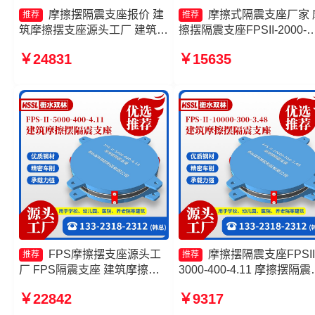
摩擦摆隔震支座报价 建
摩擦式隔震支座厂家 
推荐
推荐
筑摩擦摆支座源头工厂 建筑摩
擦摆隔震支座FPSII-2000-
擦隔震支座生产厂家一套源头
400-4.11厂家 摩擦摆隔震
￥24831
￥15635
工厂 摩擦抗震支座生产厂家
FBD厂家 摩擦抗震支座源
工厂
FPS摩擦摆支座源头工
摩擦摆隔震支座FPSII
推荐
推荐
厂 FPS隔震支座 建筑摩擦摆
3000-400-4.11 摩擦摆隔震
式减隔震支座生产厂家 建筑摩
座FBD源头工厂 摩擦摆隔
￥22842
￥9317
擦摆隔振支座源头工厂
支座FBD源头工厂 建筑摩