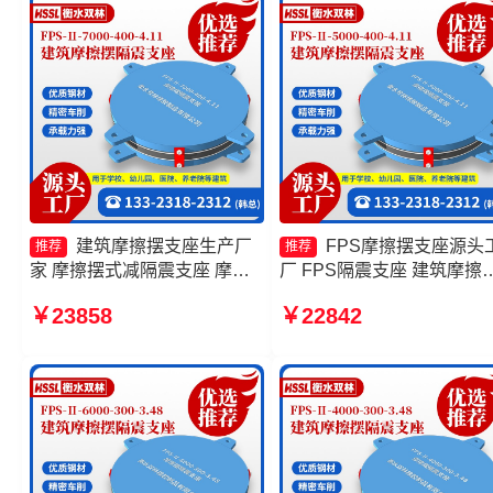
家
建筑摩擦摆支座生产厂
FPS摩擦摆支座源头
推荐
推荐
家 摩擦摆式减隔震支座 摩擦
厂 FPS隔震支座 建筑摩擦
摆支座-15.0ZX支座的价格 建
式减隔震支座生产厂家 建
￥23858
￥22842
筑摩擦摆隔震支座FPS3A厂家
擦摆隔振支座源头工厂