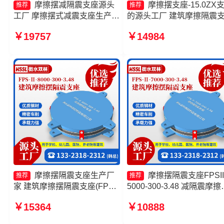
摩擦摆减隔震支座源头
摩擦摆支座-15.0ZX
推荐
推荐
工厂 摩擦摆式减震支座生产厂
的源头工厂 建筑摩擦隔震
家 摩擦摆隔震支座FPSII-
生产厂家一套厂家 FPS-AS
￥19757
￥14984
6000-350-3.81源头工厂 摩擦
隔震支座源头工厂 摩擦摆
滑移隔震支座厂家
震球形支座厂家
摩擦摆隔震支座生产厂
摩擦摆隔震支座FPSII
推荐
推荐
家 建筑摩擦摆隔震支座(FPS)
5000-300-3.48 减隔震摩擦
源头工厂 摩擦摆隔振支座
支座生产厂家 摩擦摆隔震
￥15364
￥10888
10000KN摩擦摆隔震支座厂家
FPSII-9000-300-3.48 摩擦
隔振支座