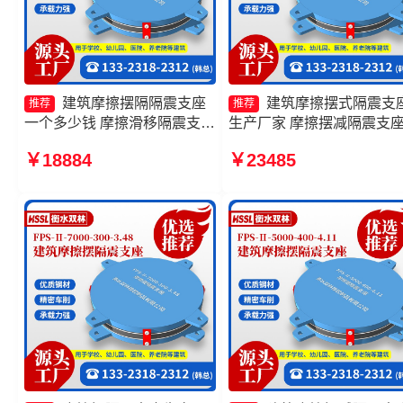
建筑摩擦摆隔隔震支座
建筑摩擦摆式隔震支
推荐
推荐
一个多少钱 摩擦滑移隔震支座
生产厂家 摩擦摆减隔震支
生产厂家 FPS摩擦摆支座源头
FJZQZ9000GD源头工厂 
￥18884
￥23485
工厂 隔震支座FPS-Ⅱ-2000-
支座摩擦摆 摩擦摆隔震支
500-3.8源头工厂
FBD