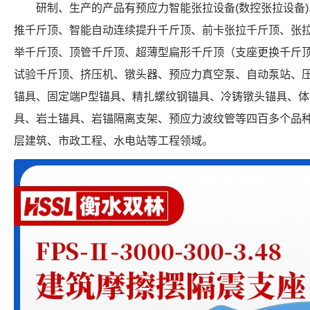
研制、生产的产品有预应力智能张拉设备(数控张拉设备
推千斤顶、智能自动连续提升千斤顶、前卡张拉千斤顶、张
举千斤顶、顶管千斤顶、超薄型扁形千斤顶（支座更换千斤
试验千斤顶、挤压机、镦头器、预应力真空泵、自动泵站、
锚具、固定端P型锚具、精扎螺纹钢锚具、冷铸镦头锚具、
具、岩土锚具、岩锚隔离支架、预应力波纹管等四百多个品
层建筑、市政工程、水电站等工程领域。