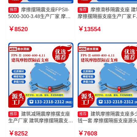
摩擦摆隔震支座FPSII-
摩擦滑移隔震支座 建
推荐
推荐
5000-300-3.48生产厂家 摩擦
摩擦摆隔振支座生产厂家 F
摆减隔震球型支座源头工厂 摩
建筑摩擦摆支座生产厂家 
￥8520
￥13554
擦式隔震支座厂家 摩擦摆隔震
摩擦摆隔震支座FPS3A源
支座FPSII-4000-350-3.81
厂
建筑减隔震摩擦摆支座
建筑摩擦隔震支座多
推荐
推荐
生产厂家 建筑摩擦摆隔震支座
钱一套 摩擦摆隔振支座源
FPS3A厂家 摩擦摆减隔震型
厂 摩擦摆隔震支座FPSII-
￥8252
￥7608
支座价格 建筑摩擦摆隔震支座
9000-350-3.81 摩擦摆隔震