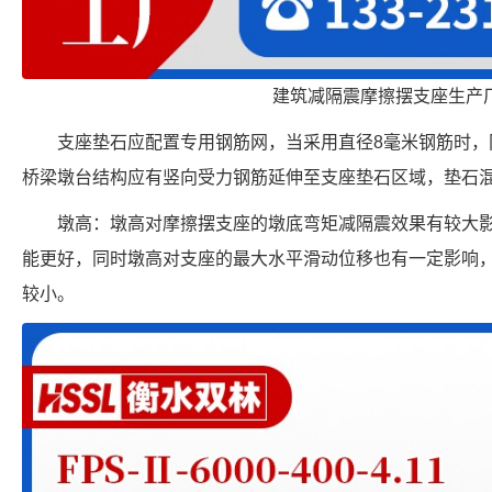
建筑减隔震摩擦摆支座生产
支座垫石应配置专用钢筋网，当采用直径8毫米钢筋时，网
桥梁墩台结构应有竖向受力钢筋延伸至支座垫石区域，垫石混
墩高：墩高对摩擦摆支座的墩底弯矩减隔震效果有较大
能更好，同时墩高对支座的最大水平滑动位移也有一定影响
较小。