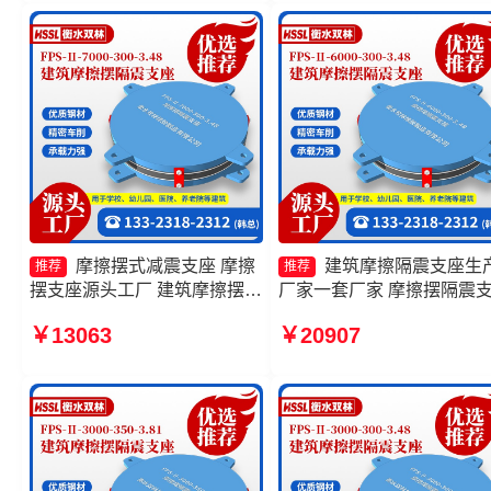
隔震支座FPS-Ⅱ-8000-200厂
家
摩擦摆式减震支座 摩擦
建筑摩擦隔震支座生
推荐
推荐
摆支座源头工厂 建筑摩擦摆隔
厂家一套厂家 摩擦摆隔震
震支座厂家 FPS摩擦摆支座生
FPSII-7000-300-3.48 建筑
￥13063
￥20907
产厂家
擦摆隔振支座 建筑摩擦摆
震支座源头工厂