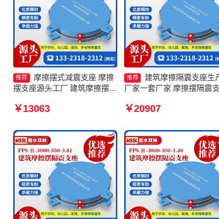
摩擦摆式减震支座 摩擦
建筑摩擦隔震支座生
推荐
推荐
摆支座源头工厂 建筑摩擦摆隔
厂家一套厂家 摩擦摆隔震
震支座厂家 FPS摩擦摆支座生
FPSII-7000-300-3.48 建筑
￥13063
￥20907
产厂家
擦摆隔振支座 建筑摩擦摆
震支座源头工厂