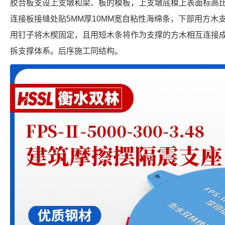
胶合板支设上支墩和梁、板的模板，上支墩底模上表面标高比
连接板接缝处贴5MM厚10MM宽自粘性海绵条，下部用方木
用钉子将木楔固定，且用短木条将作为支撑的方木相互连接
拆支撑体系。后序施工同结构。